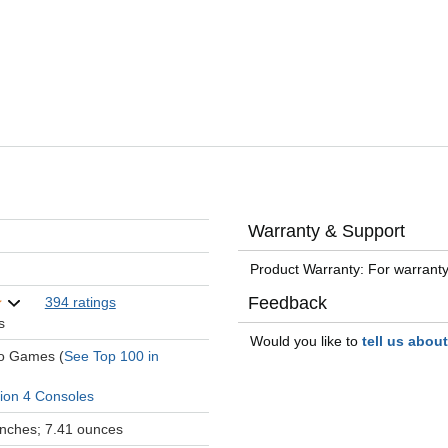
Warranty & Support
Product Warranty: For warranty
Feedback
394 ratings
s
Would you like to
tell us abou
eo Games (
See Top 100 in
tion 4 Consoles
 inches; 7.41 ounces