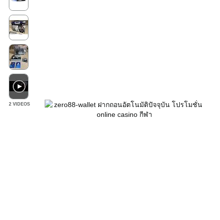
2 VIDEOS