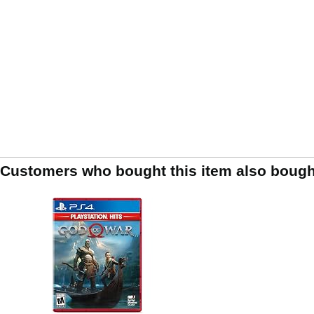
Customers who bought this item also bough