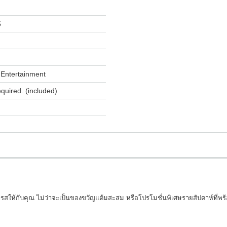
5
Entertainment
equired. (included)
ให้กับคุณ ไม่ว่าจะเป็นของขวัญแต้มสะสม หรือโปรโมชั่นพิเศษรายสัปดาห์ที่พร้อมอ