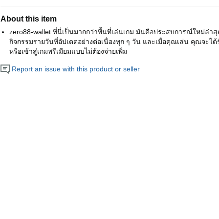
About this item
zero88-wallet ที่นี่เป็นมากกว่าพื้นที่เล่นเกม มันคือประสบการณ์ใหม่ล่าส
กิจกรรมรายวันที่อัปเดตอย่างต่อเนื่องทุก ๆ วัน และเมื่อคุณเล่น คุณจะได
หรือเข้าสู่เกมพรีเมียมแบบไม่ต้องจ่ายเพิ่ม
Report an issue with this product or seller