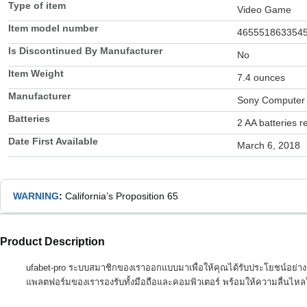
Type of item
Video Game
Item model number
465551863354
Is Discontinued By Manufacturer
No
Item Weight
7.4 ounces
Manufacturer
Sony Computer 
Batteries
2 AA batteries r
Date First Available
March 6, 2018
WARNING
:
California’s Proposition 65
Product Description
ufabet-pro ระบบสมาชิกของเราออกแบบมาเพื่อให้คุณได้รับประโยชน์อย่างเต
แพลตฟอร์มของเรารองรับทั้งมือถือและคอมพิวเตอร์ พร้อมให้ความลื่นไหลใ