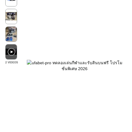
2 VIDEOS