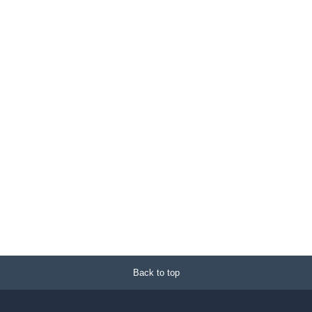
Back to top