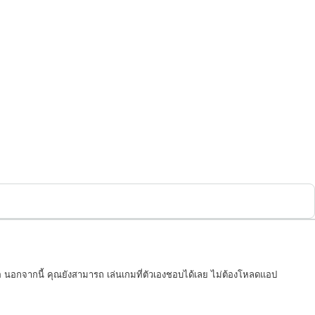
มอ นอกจากนี้ คุณยังสามารถ เล่นเกมที่ตัวเองชอบได้เลย ไม่ต้องโหลดแอป