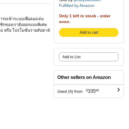
Fulfilled by Amazon
Only 1 left in stock - order
มารถเข้าระบบเพื่อลองเล่น
soon.
าชิกของเรายังออกแบบพิเศษ
สม หรือ โปรโมชั่นรายสัปดาห์
Add to cart
Add to List
Other sellers on Amazon
$
335
99
Used (4) from