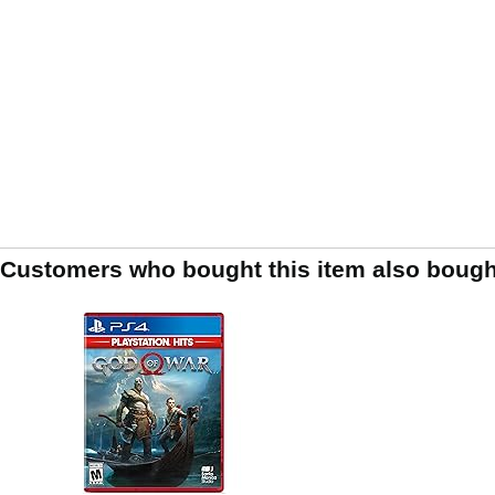
Customers who bought this item also bough