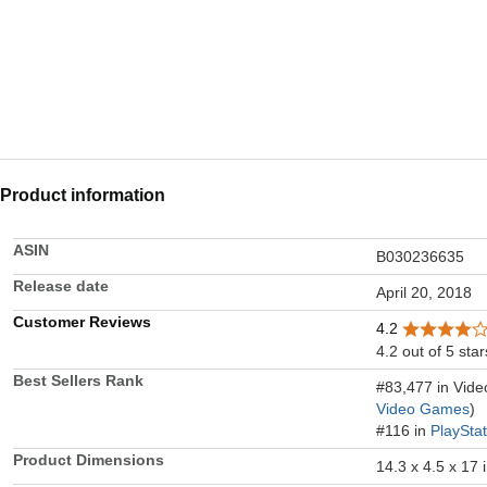
Product information
ASIN
B030236635
Release date
April 20, 2018
Customer Reviews
4.2
4.2 out of 5 star
Best Sellers Rank
#83,477 in Vid
Video Games
)
#116 in
PlaySta
Product Dimensions
14.3 x 4.5 x 17