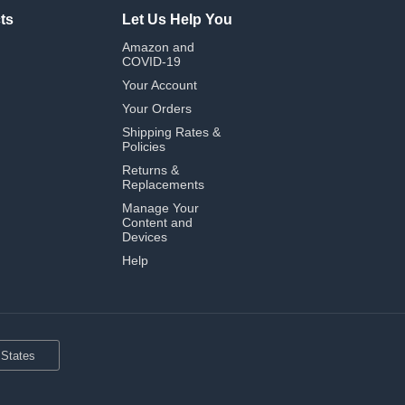
ts
Let Us Help You
Amazon and
COVID-19
Your Account
Your Orders
Shipping Rates &
Policies
Returns &
Replacements
Manage Your
Content and
Devices
Help
 States