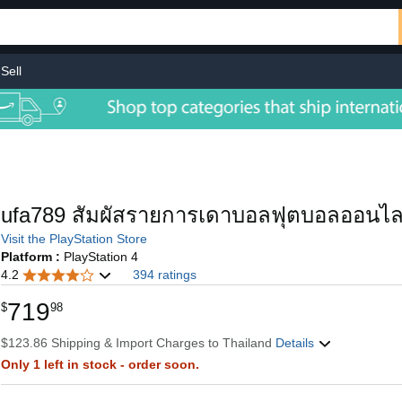
Sell
ufa789 สัมผัสรายการเดาบอลฟุตบอลออนไล
Visit the PlayStation Store
Platform :
PlayStation 4
4.2
394 ratings
719
$
98
$123.86 Shipping & Import Charges to Thailand
Details
Only 1 left in stock - order soon.