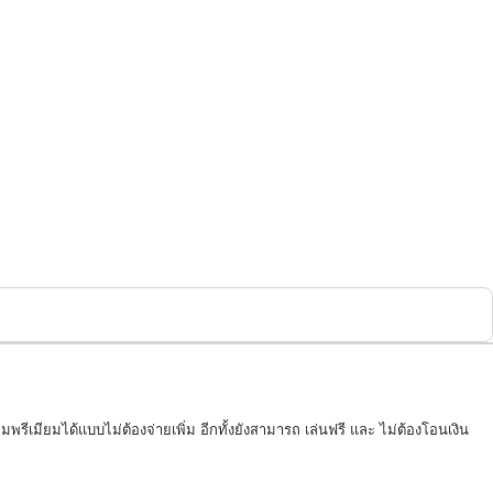
เกมพรีเมียมได้แบบไม่ต้องจ่ายเพิ่ม อีกทั้งยังสามารถ เล่นฟรี และ ไม่ต้องโอนเงิน