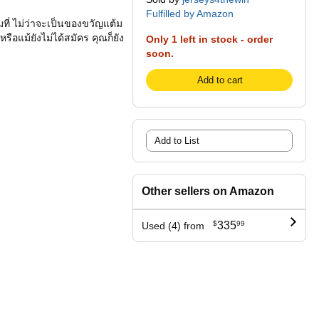
Fulfilled by Amazon
ที่ ไม่ว่าจะเป็นของขวัญแต้ม
อแม้ยังไม่ได้สมัคร คุณก็ยัง
Only 1 left in stock - order
soon.
Add to cart
Add to List
Other sellers on Amazon
$
335
99
Used (4) from