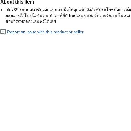
About this item
ufa789 ระบบสมาชิกออกแบบมาเพื่อให้คุณเข้าถึงสิทธิประโยชน์อย่างเต็ม
สะสม หรือโปรโมชั่นรายสัปดาห์ที่อัปเดตเสมอ แลกรับรางวัลภายในเกม หรื
สามารถทดลองเล่นฟรีได้เลย
Report an issue with this product or seller