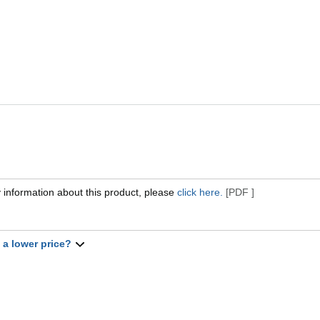
 information about this product, please
click here.
[PDF ]
t a lower price?