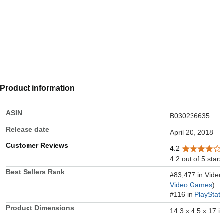
Product information
ASIN
B030236635
Release date
April 20, 2018
Customer Reviews
4.2
4.2 out of 5 star
Best Sellers Rank
#83,477 in Vid
Video Games
)
#116 in
PlaySta
Product Dimensions
14.3 x 4.5 x 17