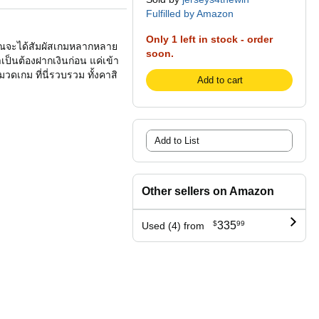
Fulfilled by Amazon
Only 1 left in stock - order
คุณจะได้สัมผัสเกมหลากหลาย
soon.
เป็นต้องฝากเงินก่อน แค่เข้า
ดเกม ที่นี่รวบรวม ทั้งคาสิ
Add to cart
Add to List
Other sellers on Amazon
$
335
99
Used (4) from