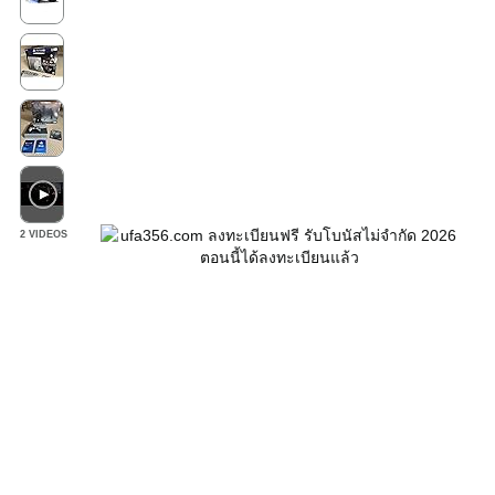
2 VIDEOS