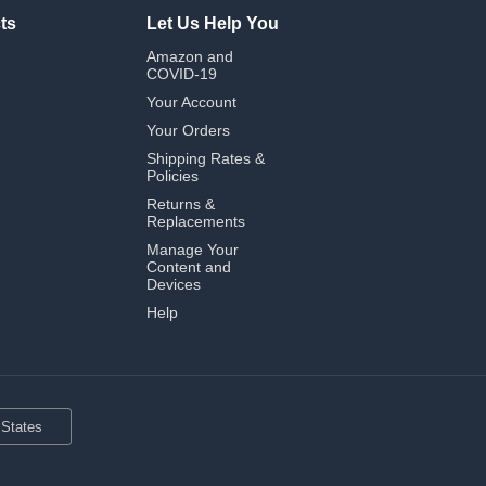
ts
Let Us Help You
Amazon and
COVID-19
Your Account
Your Orders
Shipping Rates &
Policies
Returns &
Replacements
Manage Your
Content and
Devices
Help
 States