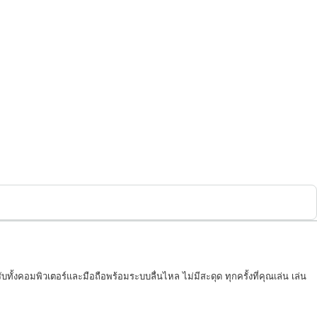
งคอมพิวเตอร์และมือถือพร้อมระบบลื่นไหล ไม่มีสะดุด ทุกครั้งที่คุณเล่น เล่น