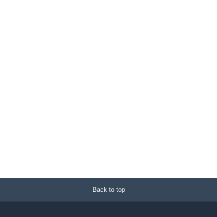
Back to top