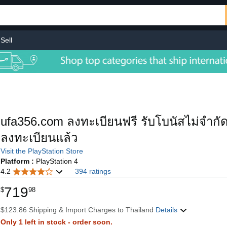
Sell
ufa356.com ลงทะเบียนฟรี รับโบนัสไม่จำกัด
ลงทะเบียนแล้ว
Visit the PlayStation Store
Platform :
PlayStation 4
4.2
394 ratings
719
$
98
$123.86 Shipping & Import Charges to Thailand
Details
Only 1 left in stock - order soon.