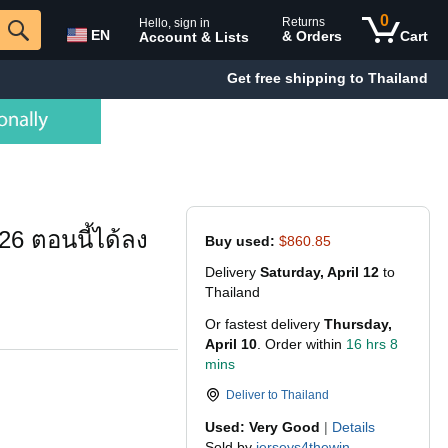
0
Returns
Hello, sign in
EN
& Orders
Cart
Account & Lists
Get free shipping to Thailand
26 ตอนนี้ได้ลง
Buy used:
$860.85
Delivery
Saturday, April 12
to
Thailand
Or fastest delivery
Thursday,
April 10
. Order within
16 hrs 8
mins
Deliver to
Thailand
Used: Very Good
|
Details
Sold by
jerseys4thewin