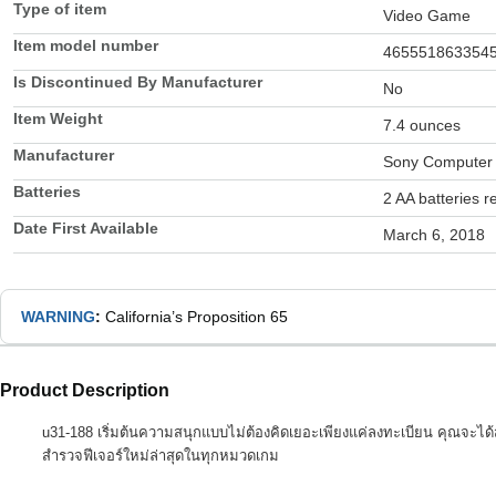
Type of item
Video Game
Item model number
465551863354
Is Discontinued By Manufacturer
No
Item Weight
7.4 ounces
Manufacturer
Sony Computer 
Batteries
2 AA batteries r
Date First Available
March 6, 2018
WARNING
:
California’s Proposition 65
Product Description
u31-188 เริ่มต้นความสนุกแบบไม่ต้องคิดเยอะเพียงแค่ลงทะเบียน คุณจะได้ส
สำรวจฟีเจอร์ใหม่ล่าสุดในทุกหมวดเกม