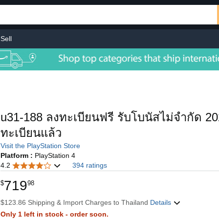
Sell
u31-188 ลงทะเบียนฟรี รับโบนัสไม่จำกัด 20
ทะเบียนแล้ว
Visit the PlayStation Store
Platform :
PlayStation 4
4.2
394 ratings
719
$
98
$123.86 Shipping & Import Charges to Thailand
Details
Only 1 left in stock - order soon.