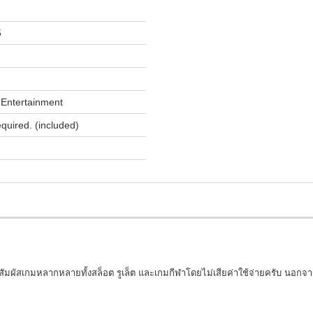
5
Entertainment
equired. (included)
ัมผัสเกมหลากหลายทั้งสล็อต รูเล็ต และเกมกีฬาโดยไม่เสียค่าใช้จ่ายครับ นอกจาก