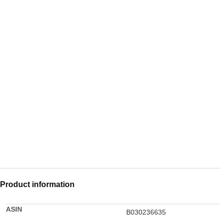
Product information
ASIN
B030236635