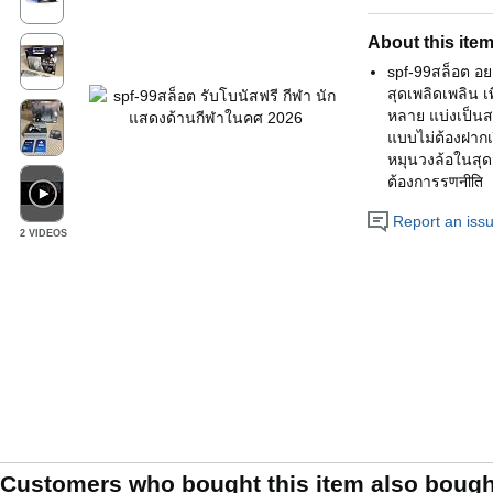
About this ite
spf-99สล็อต อย
สุดเพลิดเพลิน 
หลาย แบ่งเป็นส
แบบไม่ต้องฝากเง
หมุนวงล้อในสุดม
ต้องการรणनीति
Report an issue
2 VIDEOS
Customers who bought this item also bough