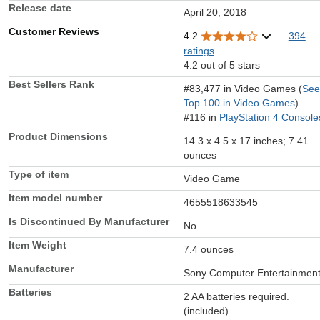
Release date
April 20, 2018
Customer Reviews
4.2
394
ratings
4.2 out of 5 stars
Best Sellers Rank
#83,477 in Video Games (
See
Top 100 in Video Games
)
#116 in
PlayStation 4 Console
Product Dimensions
14.3 x 4.5 x 17 inches; 7.41
ounces
Type of item
Video Game
Item model number
4655518633545
Is Discontinued By Manufacturer
No
Item Weight
7.4 ounces
Manufacturer
Sony Computer Entertainmen
Batteries
2 AA batteries required.
(included)