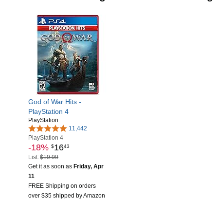
God of War Hits -
PlayStation 4
PlayStation
11,442
PlayStation 4
-18%
16
$
43
List:
$19.99
Get it as soon as
Friday, Apr
11
FREE Shipping on orders
over $35 shipped by Amazon