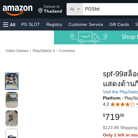
Deliver to
All
Thailand
PG SLOT
Registry
Customer Service
Gift Cards
S
All
›
›
Video Games
PlayStation 4
Consoles
spf-99สล็อ
แสดงด้านก
Visit the PlayStat
Platform :
PlaySt
4.2
719
$
98
$123.86 Shipping
Only 1 left in st