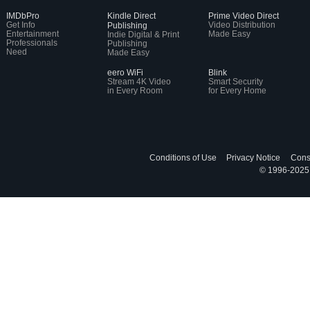
IMDbPro
Kindle Direct
Prime Video Direct
Get Info
Video Distribution
Publishing
Entertainment
Made Easy
Indie Digital & Print
Professionals
Publishing
Need
Made Easy
eero WiFi
Blink
Stream 4K Video
Smart Security
in Every Room
for Every Home
Conditions of Use
Privacy Notice
Cons
© 1996-2025, 