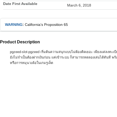
Date First Available
March 6, 2018
WARNING
:
California’s Proposition 65
Product Description
pgzeed-slot-pgzeed เริ่มต้นความสนุกแบบไม่ต้องคิดเยอะ เพียงแค่ลงทะเบี
ยังไม่จำเป็นต้องฝากเงินก่อน แค่เข้าระบบ ก็สามารถทดลองเล่นได้ทันที พ
หรือการหมุนวงล้อในเกมรูเล็ต