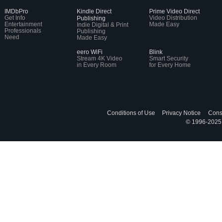
IMDbPro
Kindle Direct
Prime Video Direct
Get Info
Video Distribution
Publishing
Entertainment
Made Easy
Indie Digital & Print
Professionals
Publishing
Need
Made Easy
eero WiFi
Blink
Stream 4K Video
Smart Security
in Every Room
for Every Home
Conditions of Use
Privacy Notice
Cons
© 1996-2025, 