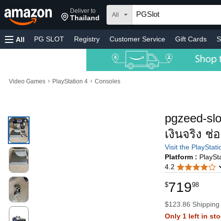
Deliver to
All
Thailand
PG SLOT
Registry
Customer Service
Gift Cards
S
All
›
›
Video Games
PlayStation 4
Consoles
pgzeed-sl
เงินจริง ช
Visit the PlayStat
Platform :
PlaySt
4.2
719
$
98
$123.86 Shipping
Only 1 left in st