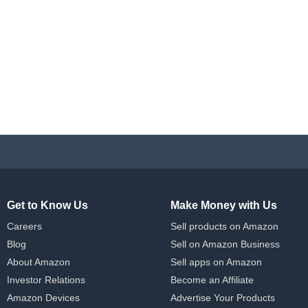
Get to Know Us
Make Money with Us
Careers
Sell products on Amazon
Blog
Sell on Amazon Business
About Amazon
Sell apps on Amazon
Investor Relations
Become an Affiliate
Amazon Devices
Advertise Your Products