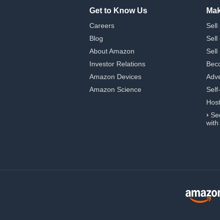
Get to Know Us
Mak
Careers
Sell
Blog
Sell
About Amazon
Sell
Investor Relations
Beco
Amazon Devices
Adve
Amazon Science
Self
Hos
›
Se
with