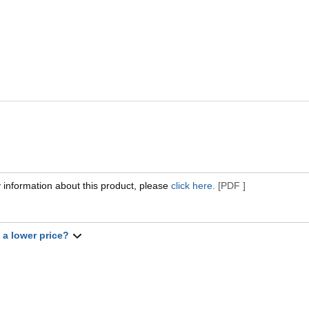
 information about this product, please
click here.
[PDF ]
t a lower price?