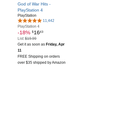
God of War Hits -
PlayStation 4
PlayStation
11,442
PlayStation 4
-18%
16
$
43
List:
$19.99
Get it as soon as
Friday, Apr
11
FREE Shipping on orders
over $35 shipped by Amazon