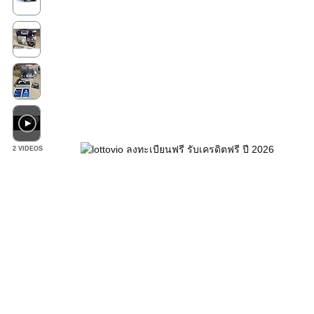
2 VIDEOS