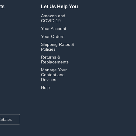
ts
Let Us Help You
Amazon and
COVID-19
Your Account
Your Orders
Shipping Rates &
Policies
Returns &
Replacements
Manage Your
Content and
Devices
Help
 States