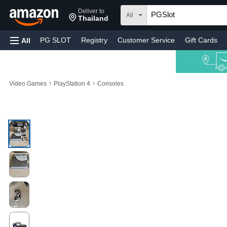
Deliver to
All
Thailand
PG SLOT
Registry
Customer Service
Gift Cards
All
›
›
Video Games
PlayStation 4
Consoles