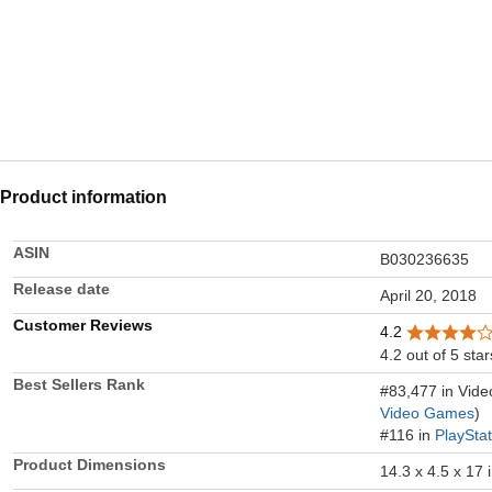
Product information
ASIN
B030236635
Release date
April 20, 2018
Customer Reviews
4.2
4.2 out of 5 star
Best Sellers Rank
#83,477 in Vid
Video Games
)
#116 in
PlaySta
Product Dimensions
14.3 x 4.5 x 17