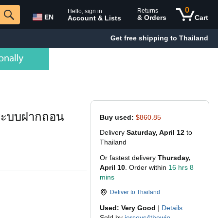
0
Returns
Hello, sign in
EN
& Orders
Cart
Account & Lists
Get free shipping to Thailand
น ระบบฝากถอน
Buy used:
$860.85
Delivery
Saturday, April 12
to
Thailand
Or fastest delivery
Thursday,
April 10
. Order within
16 hrs 8
mins
Deliver to
Thailand
Used: Very Good
|
Details
Sold by
jerseys4thewin