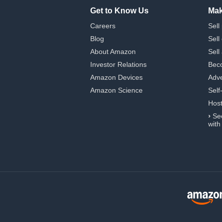
Get to Know Us
Mak
Careers
Sell
Blog
Sell
About Amazon
Sell
Investor Relations
Beco
Amazon Devices
Adve
Amazon Science
Self
Hos
›
Se
with