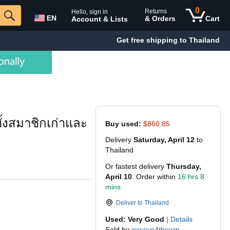
0
Returns
Hello, sign in
EN
& Orders
Cart
Account & Lists
Get free shipping to Thailand
ั้งสมาชิกเก่าและ
Buy used:
$860.85
Delivery
Saturday, April 12
to
Thailand
Or fastest delivery
Thursday,
April 10
. Order within
16 hrs 8
mins
Deliver to
Thailand
Used: Very Good
|
Details
Sold by
jerseys4thewin