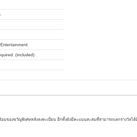
5
Entertainment
equired. (included)
้อมของขวัญพิเศษหลังลงทะเบียน อีกทั้งยังมีคะแนนสะสมที่สามารถแลกรางวัลได้อ