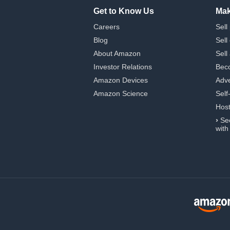
Get to Know Us
Mak
Careers
Sell
Blog
Sell
About Amazon
Sell
Investor Relations
Beco
Amazon Devices
Adve
Amazon Science
Self
Hos
›
Se
with