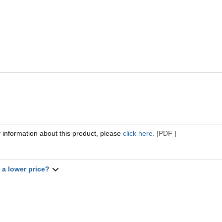
 information about this product, please
click here.
[PDF ]
t a lower price?