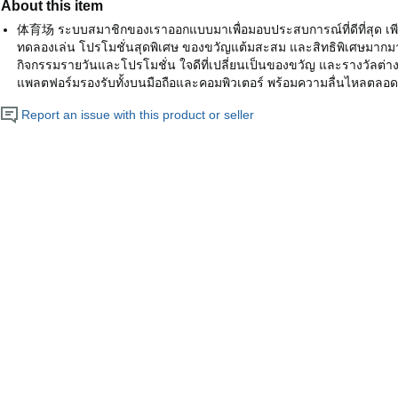
About this item
体育场 ระบบสมาชิกของเราออกแบบมาเพื่อมอบประสบการณ์ที่ดีที่สุด เพียง
ทดลองเล่น โปรโมชั่นสุดพิเศษ ของขวัญแต้มสะสม และสิทธิพิเศษมากมา
กิจกรรมรายวันและโปรโมชั่น ใจดีที่เปลี่ยนเป็นของขวัญ และรางวัลต่า
แพลตฟอร์มรองรับทั้งบนมือถือและคอมพิวเตอร์ พร้อมความลื่นไหลตลอดก
Report an issue with this product or seller