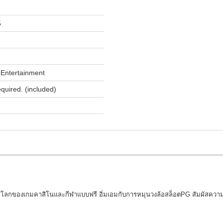
5
Entertainment
equired. (included)
่โลกของเกมคาสิโนและกีฬาแบบฟรี อิ่มเอมกับการหมุนวงล้อสล็อตPG สัมผัสความมันส์