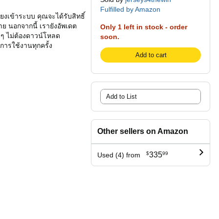
Fulfilled by Amazon
เข้าระบบ คุณจะได้รับสิทธิ์
ย นอกจากนี้ เรายังอัพเดต
Only 1 left in stock - order
งๆ ไม่ต้องดาวน์โหลด
soon.
ารใช้งานทุกครั้ง
Add to cart
Add to List
Other sellers on Amazon
$
335
99
Used (4) from