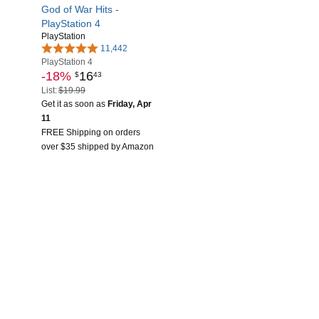
God of War Hits -
PlayStation 4
PlayStation
11,442
PlayStation 4
-18%
16
$
43
List:
$19.99
Get it as soon as
Friday, Apr
11
FREE Shipping on orders
over $35 shipped by Amazon