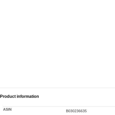
Product information
ASIN
B030236635