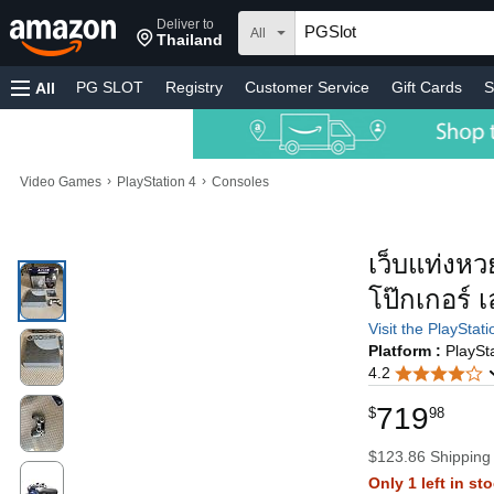
Deliver to
All
Thailand
PG SLOT
Registry
Customer Service
Gift Cards
S
All
›
›
Video Games
PlayStation 4
Consoles
เว็บแท่งหว
โป๊กเกอร์ เ
Visit the PlayStat
Platform :
PlaySt
4.2
719
$
98
$123.86 Shipping
Only 1 left in st