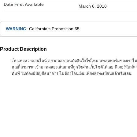
Date First Available
March 6, 2018
WARNING
:
California’s Proposition 65
Product Description
เว็บแท่งหวยออนไลน์ อยากลองก่อนตัดสินใจใช่ไหม แพลตฟอร์มของเราไม่ต
คุณก็สามารถเข้ามาทดลองเล่นเกมที่ถูกใจผ่านเว็บไซต์ได้เลย ฟีเจอร์ใหม่ล่า
ทันที ไม่ต้องมีบัญชีธนาคาร ไม่ต้องโอนเงิน เพียงลงทะเบียนแล้วเริ่มเล่น