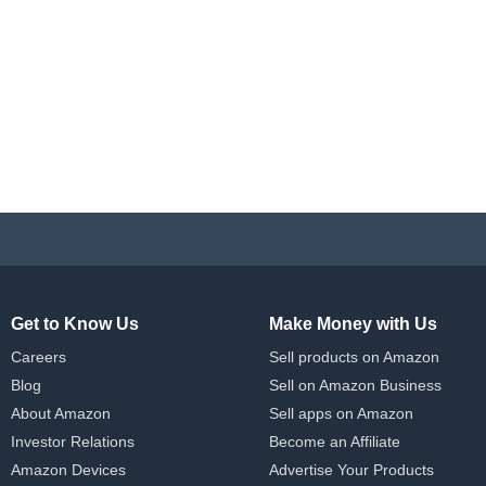
Get to Know Us
Make Money with Us
Careers
Sell products on Amazon
Blog
Sell on Amazon Business
About Amazon
Sell apps on Amazon
Investor Relations
Become an Affiliate
Amazon Devices
Advertise Your Products