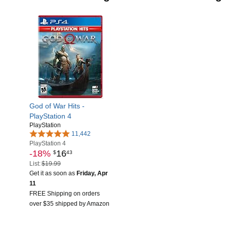
God of War Hits -
PlayStation 4
PlayStation
11,442
PlayStation 4
-18%
16
$
43
List:
$19.99
Get it as soon as
Friday, Apr
11
FREE Shipping on orders
over $35 shipped by Amazon