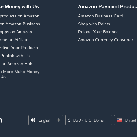
e Money with Us
Amazon Payment Produc
 products on Amazon
Amazon Business Card
 on Amazon Business
Shop with Points
 apps on Amazon
Reload Your Balance
me an Affiliate
Amazon Currency Converter
rtise Your Products
-Publish with Us
t an Amazon Hub
e More Make Money
 Us
English
$
USD - U.S. Dollar
United