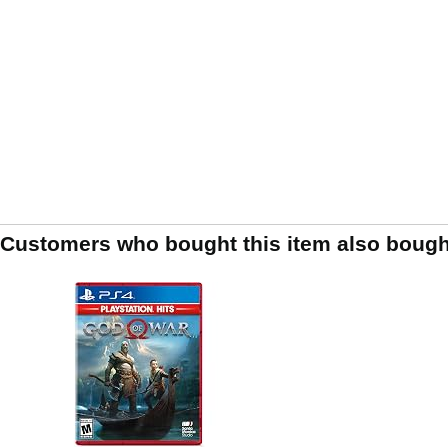
Customers who bought this item also bough