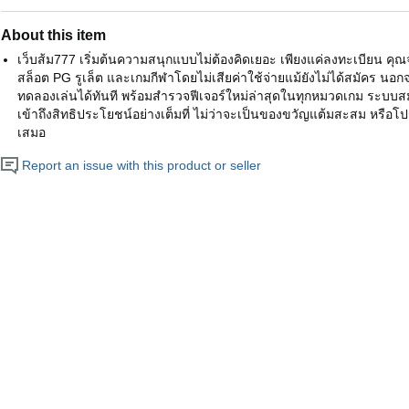
About this item
เว็บส้ม777 เริ่มต้นความสนุกแบบไม่ต้องคิดเยอะ เพียงแค่ลงทะเบียน คุณ
สล็อต PG รูเล็ต และเกมกีฬาโดยไม่เสียค่าใช้จ่ายแม้ยังไม่ได้สมัคร นอก
ทดลองเล่นได้ทันที พร้อมสำรวจฟีเจอร์ใหม่ล่าสุดในทุกหมวดเกม ระบบส
เข้าถึงสิทธิประโยชน์อย่างเต็มที่ ไม่ว่าจะเป็นของขวัญแต้มสะสม หรือโป
เสมอ
Report an issue with this product or seller