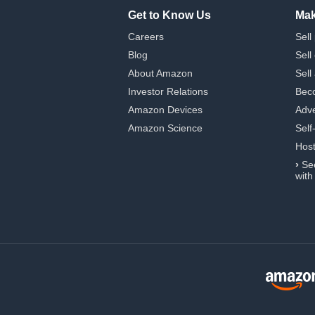
Get to Know Us
Mak
Careers
Sell
Blog
Sell
About Amazon
Sell
Investor Relations
Beco
Amazon Devices
Adve
Amazon Science
Self
Hos
›
Se
with