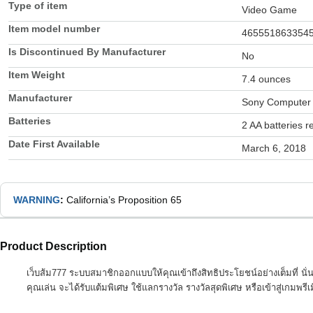
Type of item
Video Game
Item model number
465551863354
Is Discontinued By Manufacturer
No
Item Weight
7.4 ounces
Manufacturer
Sony Computer 
Batteries
2 AA batteries r
Date First Available
March 6, 2018
WARNING
:
California’s Proposition 65
Product Description
เว็บส้ม777 ระบบสมาชิกออกแบบให้คุณเข้าถึงสิทธิประโยชน์อย่างเต็มที่ นั
คุณเล่น จะได้รับแต้มพิเศษ ใช้แลกรางวัล รางวัลสุดพิเศษ หรือเข้าสู่เกมพรีเ