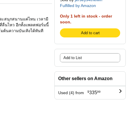
Fulfilled by Amazon
Only 1 left in stock - order
า จะสนุกสนานแค่ไหน เวลามี
soon.
ลื่นไหว อีกทั้งแพลตฟอร์มนี้
่มต้นความบันเทิงได้ทันที
Add to cart
Add to List
Other sellers on Amazon
$
335
99
Used (4) from