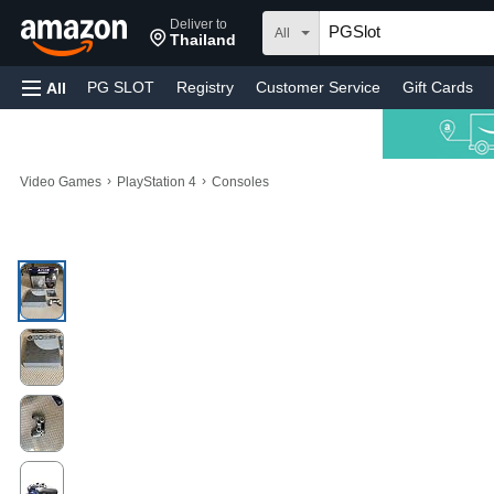
Deliver to
All
Thailand
PG SLOT
Registry
Customer Service
Gift Cards
All
›
›
Video Games
PlayStation 4
Consoles