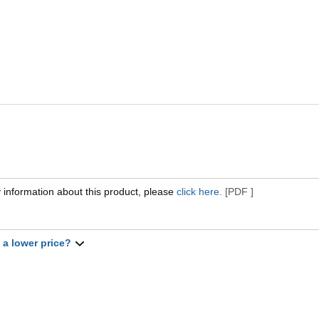
 information about this product, please
click here.
[PDF ]
t a lower price?