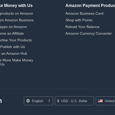
e Money with Us
Amazon Payment Produc
 products on Amazon
Amazon Business Card
 on Amazon Business
Shop with Points
 apps on Amazon
Reload Your Balance
me an Affiliate
Amazon Currency Converter
rtise Your Products
-Publish with Us
t an Amazon Hub
e More Make Money
 Us
English
$
USD - U.S. Dollar
United