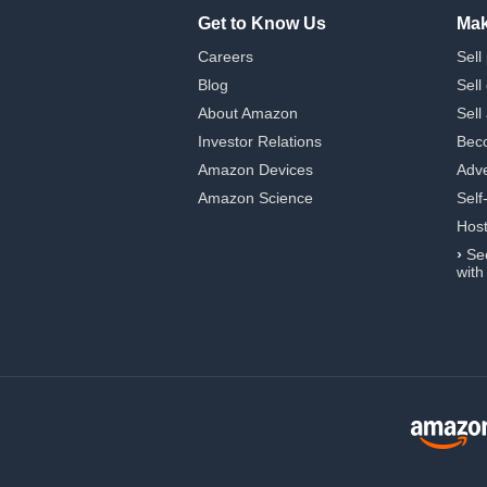
Get to Know Us
Mak
Careers
Sell
Blog
Sell
About Amazon
Sell
Investor Relations
Beco
Amazon Devices
Adve
Amazon Science
Self
Hos
›
Se
with