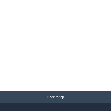
Back to top