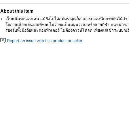
About this item
เว็บพนันทดลองเล่น แม้ยังไม่ได้สมัคร คุณก็สามารถลองนึกภาพกันได้ว่
โอกาสเลือกเล่นเกมที่ชอบไม่ว่าจะเป็นหมุนวงล้อหรือสายกีฬา บนหน้าจอที่
รองรับทั้งมือถือและคอมพิวเตอร์ ไม่ต้องดาวน์โหลด เพียงแค่เข้าระบบก็เริ
Report an issue with this product or seller