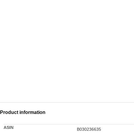
Product information
ASIN
B030236635