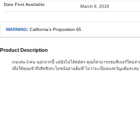
Date First Available
March 6, 2018
WARNING
:
California’s Proposition 65
Product Description
เกมเล่น-3-คน นอกจากนี้ แม้ยังไม่ได้สมัคร คุณก็สามารถชมฟีเจอร์ใหม
เพื่อให้คุณเข้าถึงสิทธิประโยชน์อย่างเต็มที่ ไม่ว่าจะเป็นของขวัญแต้มสะส