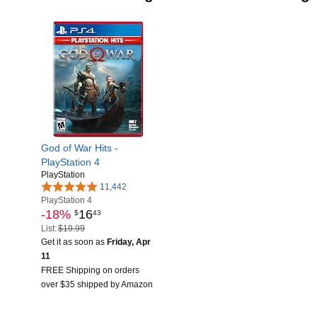
God of War Hits -
PlayStation 4
PlayStation
11,442
PlayStation 4
-18%
16
$
43
List:
$19.99
Get it as soon as
Friday, Apr
11
FREE Shipping on orders
over $35 shipped by Amazon