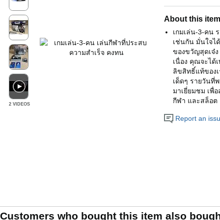
About this ite
เกมเล่น-3-คน 
เช่นกัน มั่นใจ
ของขวัญสุดเจ๋ง 
เนื่อง คุณจะได
ลิขสิทธิ์แท้ของ
เด็ดๆ รายวันที่พ
มาเยี่ยมชม เพื่
กีฬา และสล็อต 
2 VIDEOS
Report an issue
Customers who bought this item also bough