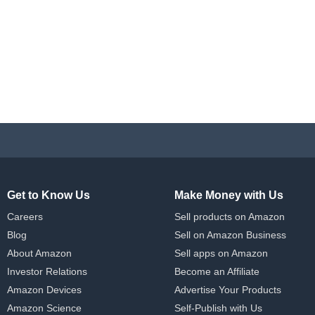
Get to Know Us
Make Money with Us
Careers
Sell products on Amazon
Blog
Sell on Amazon Business
About Amazon
Sell apps on Amazon
Investor Relations
Become an Affiliate
Amazon Devices
Advertise Your Products
Amazon Science
Self-Publish with Us