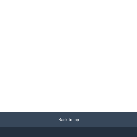
Back to top