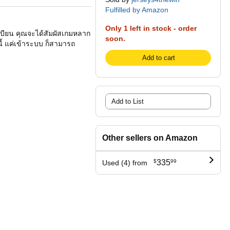
Fulfilled by Amazon
Only 1 left in stock - order
ะเบียน คุณจะได้สัมผัสเกมหลาก
soon.
นี้ แค่เข้าระบบ ก็สามารถ
Add to cart
Add to List
Other sellers on Amazon
$
335
99
Used (4) from