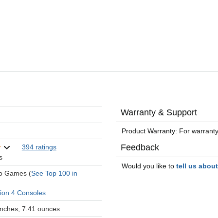
Warranty & Support
Product Warranty: For warranty
Feedback
394 ratings
s
Would you like to
tell us abou
eo Games (
See Top 100 in
tion 4 Consoles
 inches; 7.41 ounces