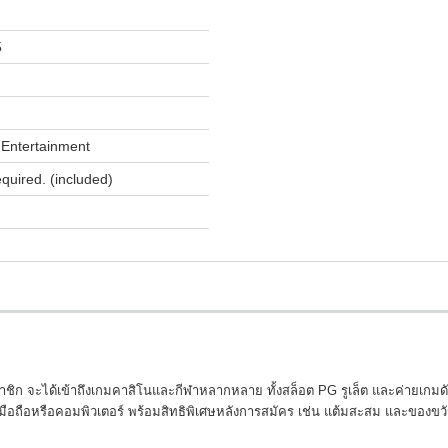
5
Entertainment
equired. (included)
รสมาชิก จะได้เข้าถึงเกมคาสิโนและกีฬาหลากหลาย ทั้งสล็อต PG รูเล็ต และค่ายเกม
นมือถือหรือคอมพิวเตอร์ พร้อมสิทธิพิเศษหลังการสมัคร เช่น แต้มสะสม และของขว