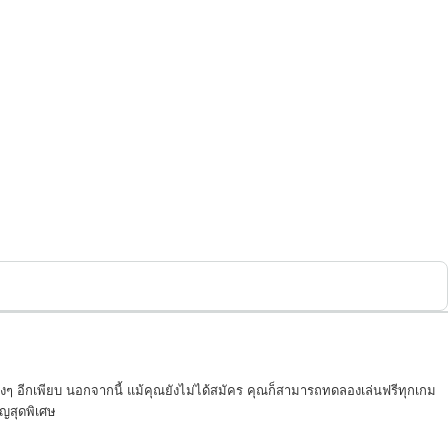
ดังๆ อีกเพียบ นอกจากนี้ แม้คุณยังไม่ได้สมัคร คุณก็สามารถทดลองเล่นฟรีทุกเกม
ัญสุดพิเศษ