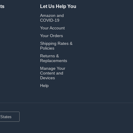
ts
Let Us Help You
Amazon and
COVID-19
Your Account
Your Orders
Shipping Rates &
Policies
Returns &
Replacements
Manage Your
Content and
Devices
Help
 States