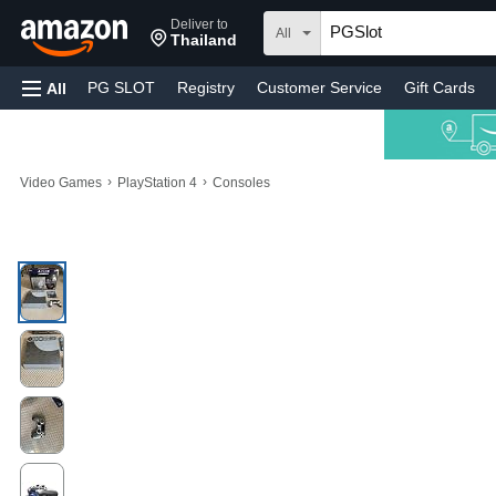
Deliver to
All
Thailand
PG SLOT
Registry
Customer Service
Gift Cards
All
›
›
Video Games
PlayStation 4
Consoles