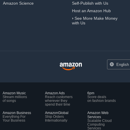
Amazon Science
Self-Publish with Us
Host an Amazon Hub
›
See More Make Money
with Us
English
Amazon Music
Amazon Ads
6pm
Stream millions
Reach customers
Score deals
of songs
wherever they
on fashion brands
spend their time
Amazon Business
AmazonGlobal
Amazon Web
Everything For
Ship Orders
Services
Your Business
Internationally
Scalable Cloud
Computing
Services