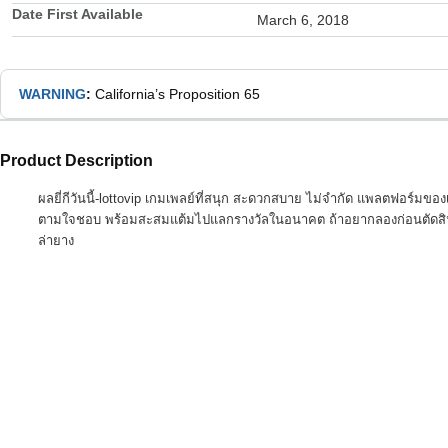
Date First Available
March 6, 2018
WARNING
:
California’s Proposition 65
Product Description
ผลยี่กีวันนี้-lottovip เกมเพลย์ที่สนุก สะดวกสบาย ไม่จำกัด แพลตฟอร์มข
ตามใจชอบ พร้อมสะสมแต้มไปแลกรางวัลในอนาคต ถ้าอยากลองก่อนตัดสินใจ
ล่ายาง