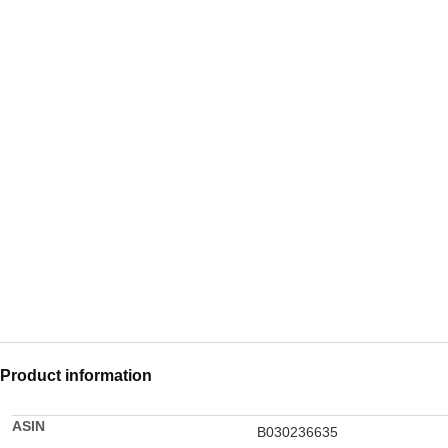
Product information
ASIN
B030236635