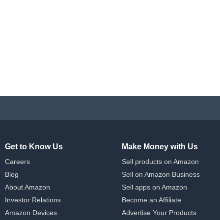
Get to Know Us
Make Money with Us
Careers
Sell products on Amazon
Blog
Sell on Amazon Business
About Amazon
Sell apps on Amazon
Investor Relations
Become an Affiliate
Amazon Devices
Advertise Your Products