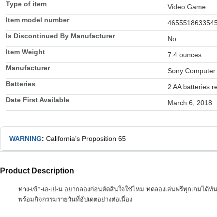
Type of item
Video Game
Item model number
465551863354
Is Discontinued By Manufacturer
No
Item Weight
7.4 ounces
Manufacturer
Sony Computer 
Batteries
2 AA batteries r
Date First Available
March 6, 2018
WARNING
:
California’s Proposition 65
Product Description
ทาง-เข้า-เอ-เย่-น อยากลองก่อนตัดสินใจใช่ไหม ทดลองเล่นฟรีทุกเกมได้ท
พร้อมกิจกรรมรายวันที่อัปเดตอย่างต่อเนื่อง