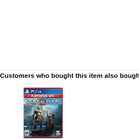
Customers who bought this item also bough