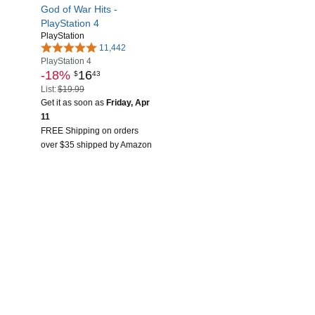
God of War Hits -
PlayStation 4
PlayStation
11,442
PlayStation 4
-18%
16
$
43
List:
$19.99
Get it as soon as
Friday, Apr
11
FREE Shipping on orders
over $35 shipped by Amazon