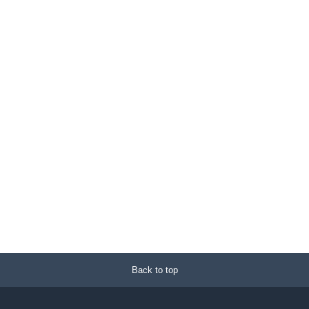
Back to top