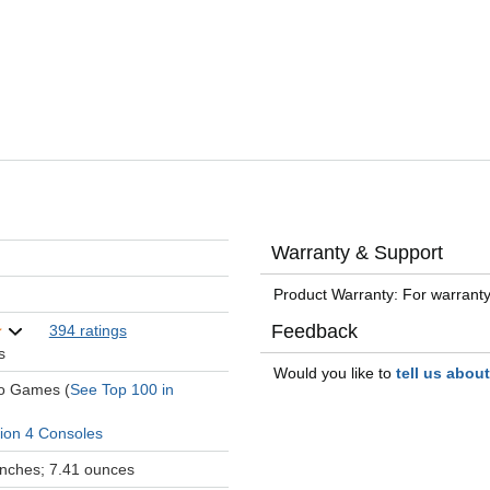
Warranty & Support
Product Warranty: For warranty
Feedback
394 ratings
s
Would you like to
tell us abou
eo Games (
See Top 100 in
tion 4 Consoles
 inches; 7.41 ounces