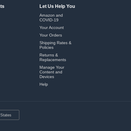
ts
Let Us Help You
Amazon and
COVID-19
Your Account
Your Orders
Shipping Rates &
Policies
Returns &
Replacements
Manage Your
Content and
Devices
Help
 States