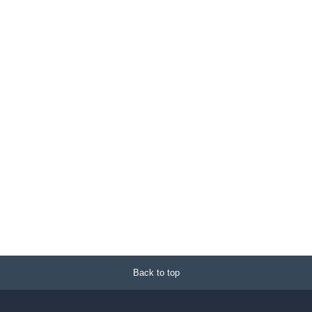
Back to top