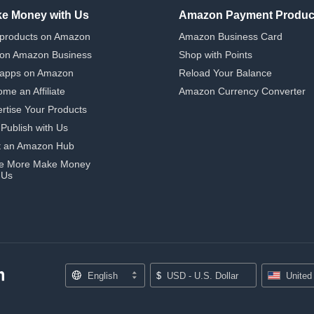
e Money with Us
Amazon Payment Produc
 products on Amazon
Amazon Business Card
 on Amazon Business
Shop with Points
 apps on Amazon
Reload Your Balance
me an Affiliate
Amazon Currency Converter
rtise Your Products
-Publish with Us
t an Amazon Hub
e More Make Money
 Us
English
$
USD - U.S. Dollar
United