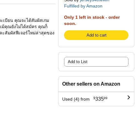
Fulfilled by Amazon
Only 1 left in stock - order
ะเบียน คุณจะได้สัมผัสเกม
soon.
ม้คุณยังไม่ได้สมัคร คุณก็
ะสัมผัสฟีเจอร์ใหม่ล่าสุดของ
Add to cart
Add to List
Other sellers on Amazon
$
335
99
Used (4) from