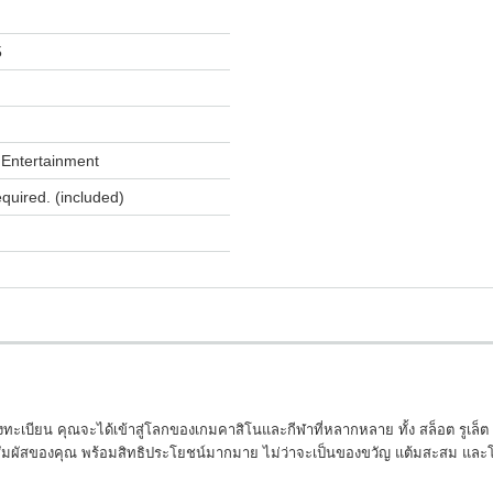
5
Entertainment
equired. (included)
ลงทะเบียน คุณจะได้เข้าสู่โลกของเกมคาสิโนและกีฬาที่หลากหลาย ทั้ง สล็อต รูเล็
ารสัมผัสของคุณ พร้อมสิทธิประโยชน์มากมาย ไม่ว่าจะเป็นของขวัญ แต้มสะสม และโ