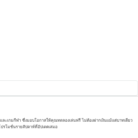
ต และเกมกีฬา ซึ่งมอบโอกาสให้คุณทดลองเล่นฟรี ไม่ต้องฝากเงินแม้แต่บาทเดียว
ปรโมชั่นรายสัปดาห์ที่อัปเดตเสมอ