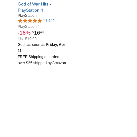
God of War Hits -
PlayStation 4
PlayStation
11,442
PlayStation 4
-18%
16
$
43
List:
$19.99
Get it as soon as
Friday, Apr
11
FREE Shipping on orders
over $35 shipped by Amazon