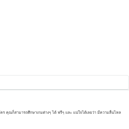
ัคร คุณก็สามารถศึกษาเกมต่างๆ ได้ ฟรีๆ และ แน่ใจได้เลยว่า มีความลื่นไหล