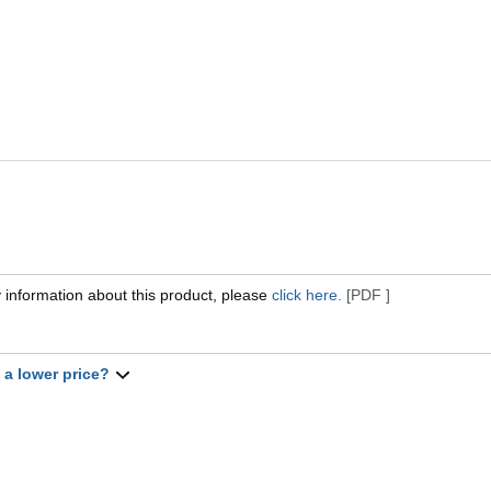
 information about this product, please
click here.
[PDF ]
t a lower price?