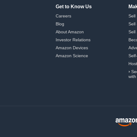
Get to Know Us
Mak
Careers
Sell
Blog
Sell
About Amazon
Sell
Investor Relations
Beco
Amazon Devices
Adve
Amazon Science
Self
Hos
›
Se
with