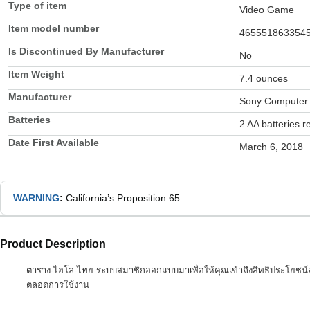
Type of item
Video Game
Item model number
465551863354
Is Discontinued By Manufacturer
No
Item Weight
7.4 ounces
Manufacturer
Sony Computer 
Batteries
2 AA batteries r
Date First Available
March 6, 2018
WARNING
:
California’s Proposition 65
Product Description
ตาราง-ไฮโล-ไทย ระบบสมาชิกออกแบบมาเพื่อให้คุณเข้าถึงสิทธิประโยชน์อย่
ตลอดการใช้งาน