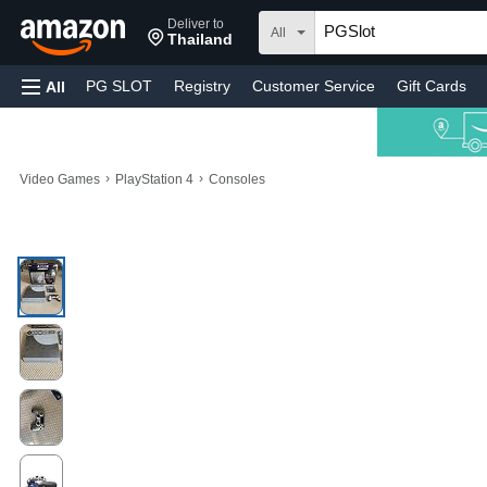
Deliver to
All
Thailand
PG SLOT
Registry
Customer Service
Gift Cards
All
›
›
Video Games
PlayStation 4
Consoles