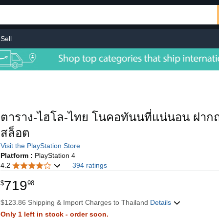
Sell
ตาราง-ไฮโล-ไทย โนคอทันนที่แน่นอน ฝากถ
สล็อต
Visit the PlayStation Store
Platform :
PlayStation 4
4.2
394 ratings
719
$
98
$123.86 Shipping & Import Charges to Thailand
Details
Only 1 left in stock - order soon.