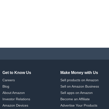
Get to Know Us
Make Money with Us
Careers
Sell products on Amazon
Blog
Sell on Amazon Business
About Amazon
Sell apps on Amazon
Investor Relations
Become an Affiliate
Amazon Devices
Advertise Your Products