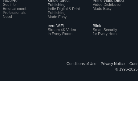
IMDbPro
Kindle Direct
Prime Video Direct
Get Info
Video Distribution
Publishing
Entertainment
Made Easy
Indie Digital & Print
Professionals
Publishing
Need
Made Easy
eero WiFi
Blink
Stream 4K Video
Smart Security
in Every Room
for Every Home
Conditions of Use
Privacy Notice
Cons
© 1996-2025, 