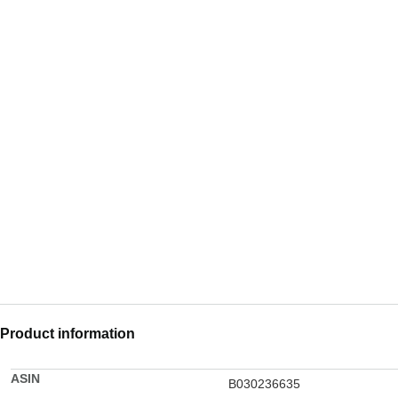
Product information
ASIN
B030236635