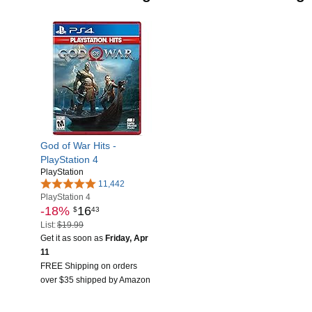
God of War Hits -
PlayStation 4
PlayStation
11,442
PlayStation 4
-18%
16
$
43
List:
$19.99
Get it as soon as
Friday, Apr
11
FREE Shipping on orders
over $35 shipped by Amazon