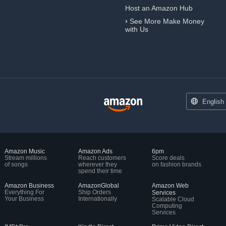
Host an Amazon Hub
›
See More Make Money
with Us
English
Amazon Music
Amazon Ads
6pm
Stream millions
Reach customers
Score deals
of songs
wherever they
on fashion brands
spend their time
Amazon Business
AmazonGlobal
Amazon Web
Everything For
Ship Orders
Services
Your Business
Internationally
Scalable Cloud
Computing
Services