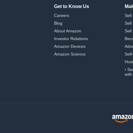
Get to Know Us
Mak
Careers
Sell
Blog
Sell
About Amazon
Sell
Investor Relations
Beco
Amazon Devices
Adve
Amazon Science
Self
Hos
›
Se
with