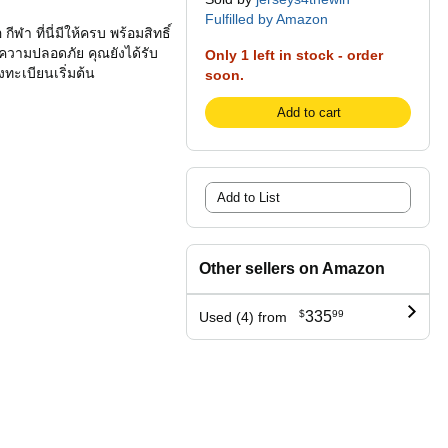
Fulfilled by Amazon
า ที่นี่มีให้ครบ พร้อมสิทธิ์
นความปลอดภัย คุณยังได้รับ
Only 1 left in stock - order
งทะเบียนเริ่มต้น
soon.
Add to cart
Add to List
Other sellers on Amazon
$
335
99
Used (4) from