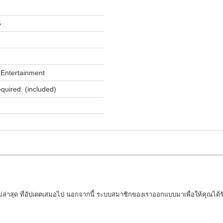
5
Entertainment
equired. (included)
่ล่าสุด ที่อัปเดตเสมอไป นอกจากนี้ ระบบสมาชิกของเราออกแบบมาเพื่อให้คุณได้รั