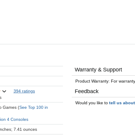
Warranty & Support
Product Warranty: For warranty
Feedback
394 ratings
s
Would you like to
tell us abou
eo Games (
See Top 100 in
tion 4 Consoles
 inches; 7.41 ounces