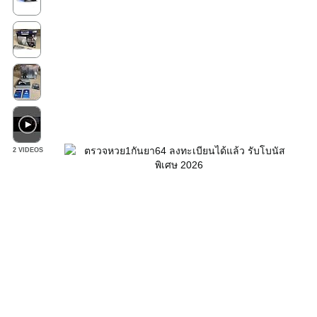
2 VIDEOS