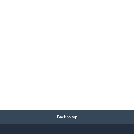
Back to top