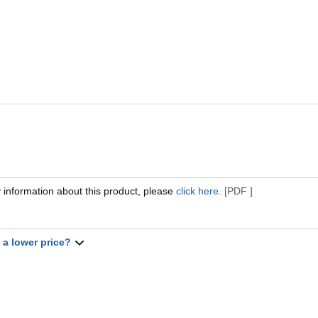
 information about this product, please
click here.
[PDF ]
t a lower price?