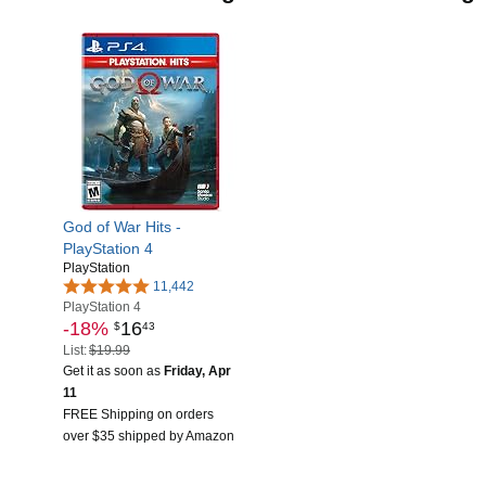
God of War Hits -
PlayStation 4
PlayStation
11,442
PlayStation 4
-18%
16
$
43
List:
$19.99
Get it as soon as
Friday, Apr
11
FREE Shipping on orders
over $35 shipped by Amazon