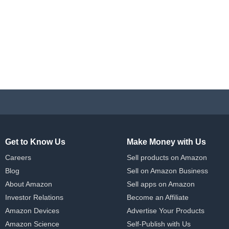
Get to Know Us
Make Money with Us
Careers
Sell products on Amazon
Blog
Sell on Amazon Business
About Amazon
Sell apps on Amazon
Investor Relations
Become an Affiliate
Amazon Devices
Advertise Your Products
Amazon Science
Self-Publish with Us