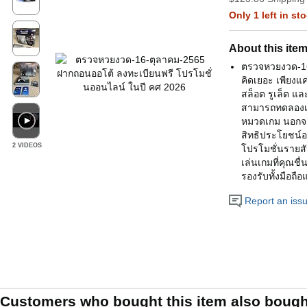
Only 1 left in st
About this ite
ตรวจหวยงวด-16
คิดเยอะ เพียงแ
สล็อต รูเล็ต แล
สามารถทดลองเล่
หมวดเกม นอกจาก
สิทธิประโยชน์อ
2 VIDEOS
โปรโมชั่นรายสัป
เล่นเกมที่คุณช
รองรับทั้งมือ
Report an issue
Customers who bought this item also bough