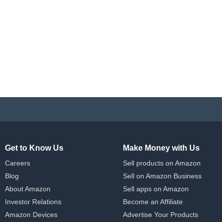
Get to Know Us
Make Money with Us
Careers
Sell products on Amazon
Blog
Sell on Amazon Business
About Amazon
Sell apps on Amazon
Investor Relations
Become an Affiliate
Amazon Devices
Advertise Your Products