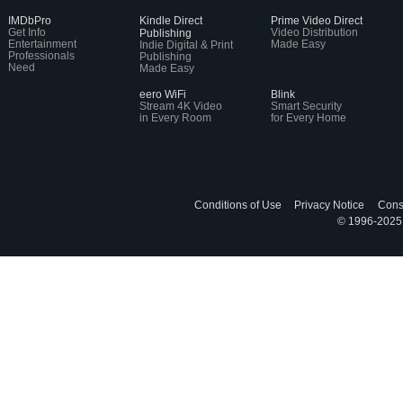
IMDbPro
Kindle Direct
Prime Video Direct
Get Info
Video Distribution
Publishing
Entertainment
Made Easy
Indie Digital & Print
Professionals
Publishing
Need
Made Easy
eero WiFi
Blink
Stream 4K Video
Smart Security
in Every Room
for Every Home
Conditions of Use
Privacy Notice
Cons
© 1996-2025, 