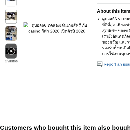
About this ite
ดูบอล66 ระบบ
ที่ดีที่สุด เพีย
สุดพิเศษ ของข
เรายังอัพเดตกิจ
ของขวัญ และรา
รองรับทั้งบนมื
การใช้งานทุกครั
2 VIDEOS
Report an issue
Customers who bought this item also bough