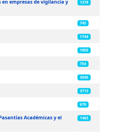
s en empresas de vigilancia y
1378
745
1744
1955
754
3045
3713
679
, Pasantías Académicas y el
1483