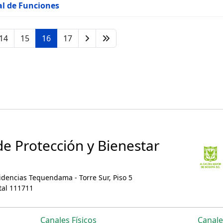
al de Funciones
14
15
16
17
 de Protección y Bienestar
sidencias Tequendama - Torre Sur, Piso 5
tal 111711
Canales Físicos
Canale