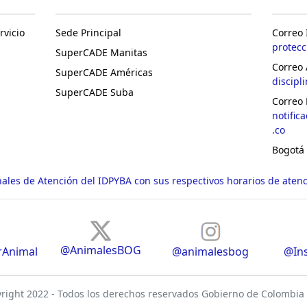
rvicio
Sede Principal
Correo 
protec
SuperCADE Manitas
Correo 
SuperCADE Américas
discipl
SuperCADE Suba
Correo 
notific
.co
Bogotá
ales de Atención del IDPYBA con sus respectivos horarios de aten
@AnimalesBOG
rAnimal
@animalesbog
@Ins
ight 2022 - Todos los derechos reservados Gobierno de Colombia