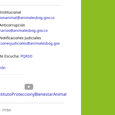
Institucional
cionanimal@animalesbog.gov.co
Anticorrupción
inarios@animalesbog.gov.co
Notificaciones Judiciales
acionesjudiciales@animalesbog.gov
 te Escucha:
PQRSD
ción
titutoProteccionyBienestarAnimal
 - PYBA